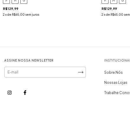
P
M
G
P
M
G
R$129,99
R$129,99
2
x de
R$65,00
sem juros
2
x de
R$65,00
sem
ASSINE NOSSA NEWSLETTER
INSTITUCIONA
Sobre Nós
Nossas Lojas
Trabalhe Con