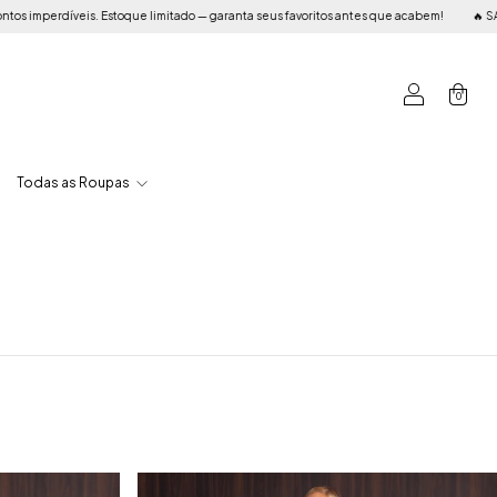
díveis. Estoque limitado — garanta seus favoritos antes que acabem!
🔥 SALE SAN
0
Todas as Roupas