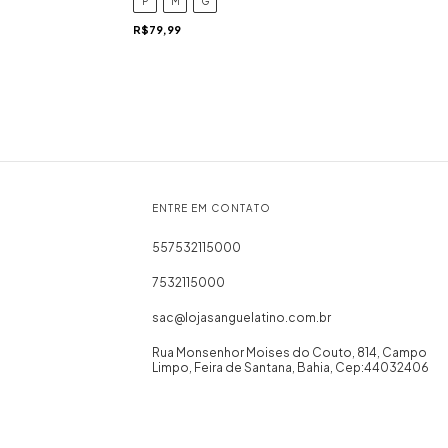
P
M
G
R$79,99
ENTRE EM CONTATO
557532115000
7532115000
sac@lojasanguelatino.com.br
Rua Monsenhor Moises do Couto, 814, Campo
Limpo, Feira de Santana, Bahia, Cep:44032406