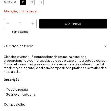
P
M
G
TAMANHO
Atenção, última peça!
1
em estoque
MEIOS DE ENVIO
Clássica e versátil, é confeccionada em malha canelada,
proporcionando conforto, elasticidade e excelente ajuste ao corpo.
O modelo sem mangas e com gola levemente alta confere um visual
moderno e elegante, ideal para composições práticas e sofisticadas
no dia a dia.
Descrição:
- Modelo regata
- Gola levemente alta
Composição: