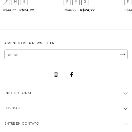
P
M
G
P
M
G
P
R$44,99
R$24,99
R$44,99
R$24,99
R$44
ASSINE NOSSA NEWSLETTER
INSTITUCIONAL
DÚVIDAS
ENTRE EM CONTATO