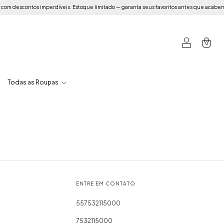
 descontos imperdíveis. Estoque limitado — garanta seus favoritos antes que acabem!
0
Todas as Roupas
ENTRE EM CONTATO
557532115000
7532115000