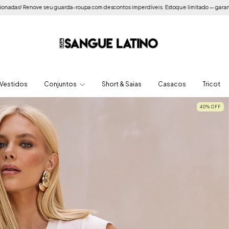
seu guarda-roupa com descontos imperdíveis. Estoque limitado — garanta seus favorit
Vestidos
Conjuntos
Short & Saias
Casacos
Tricot
40
%
OFF