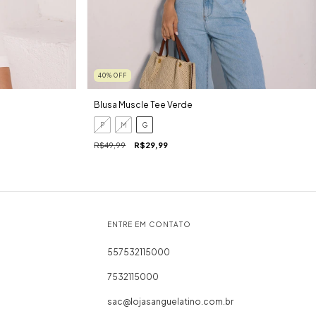
40
%
OFF
Blusa Muscle Tee Verde
P
M
G
R$49,99
R$29,99
ENTRE EM CONTATO
557532115000
7532115000
sac@lojasanguelatino.com.br