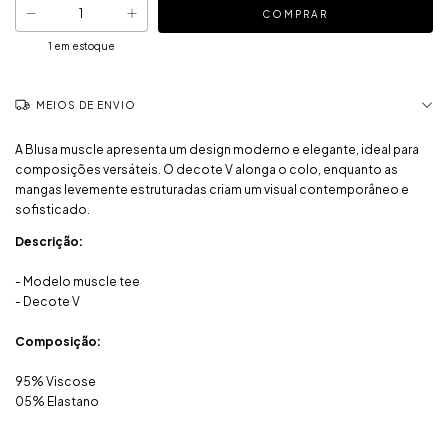
1
em estoque
MEIOS DE ENVIO
A Blusa muscle apresenta um design moderno e elegante, ideal para
composições versáteis. O decote V alonga o colo, enquanto as
mangas levemente estruturadas criam um visual contemporâneo e
sofisticado.
Descrição:
- Modelo muscle tee
- Decote V
Composição:
95% Viscose
05% Elastano