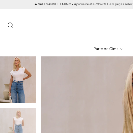
🔥 SALE SANGUE LATINO • Aproveite até 70% OFF em peças selecionadas! Renove 
Parte de Cima