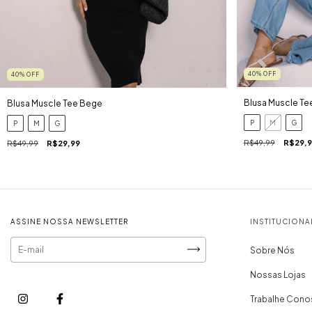
40
%
OFF
40
%
OFF
Blusa Muscle Te
Blusa Muscle Tee Bege
P
M
G
P
M
G
R$49,99
R$29,9
R$49,99
R$29,99
ASSINE NOSSA NEWSLETTER
INSTITUCIONA
Sobre Nós
Nossas Lojas
Trabalhe Con