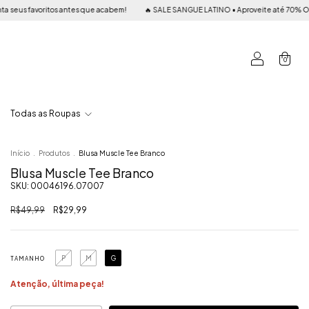
os antes que acabem!
🔥 SALE SANGUE LATINO • Aproveite até 70% OFF em peças sel
0
Todas as Roupas
Início
.
Produtos
.
Blusa Muscle Tee Branco
Blusa Muscle Tee Branco
SKU:
00046196.07007
R$49,99
R$29,99
P
M
G
TAMANHO
Atenção, última peça!