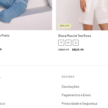
40
%
OFF
e Preto
Blusa Muscle Tee Rosa
P
M
G
9
R$49,99
R$29,99
L
DÚVIDAS
Devoluções
Pagamentos e Envio
osco
Privacidade e Segurança