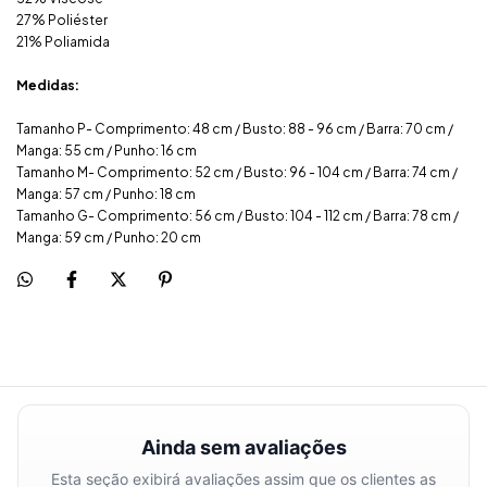
27% Poliéster
21% Poliamida
Medidas:
Tamanho P- Comprimento: 48 cm / Busto: 88 - 96 cm / Barra: 70 cm /
Manga: 55 cm / Punho: 16 cm
Tamanho M- Comprimento: 52 cm / Busto: 96 - 104 cm / Barra: 74 cm /
Manga: 57 cm / Punho: 18 cm
Tamanho G- Comprimento: 56 cm / Busto: 104 - 112 cm / Barra: 78 cm /
Manga: 59 cm / Punho: 20 cm